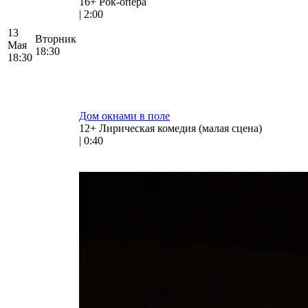
16+
Рок-опера
|
2:00
13
Вторник
Мая
18:30
18:30
Дом окнами в поле
12+
Лирическая комедия (малая сцена)
|
0:40